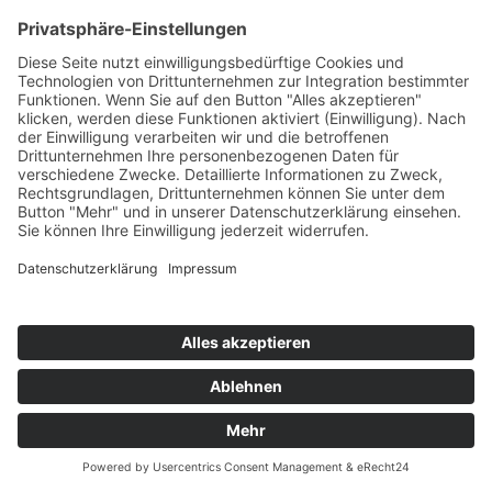
LSG Schwarzwald-Marathon e.V.
Sommergasse 6
78199 Bräunlingen
Telefon: +49 (0) 771 / 897-6345
Fax: +49 (0) 771 / 897-6735
E-Mail:
ok@schwarzwald-marathon.de
www.lsg-schwarzwaldmarathon.de
©
2026
LSG Schwarzwald-Marathon e.V.
realisiert durch
WEBCOSO
Impressum
Datenschutzerklärung